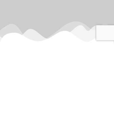
Über mich
„DAS LEBEN IST ZU KURZ UM
LANGE ZU LEIDEN!“
Probleme, Schmerzen müssen nicht sein.
Sie sind dazu da, hinzuschauen,
anzupacken, eine Lösung zu finden.